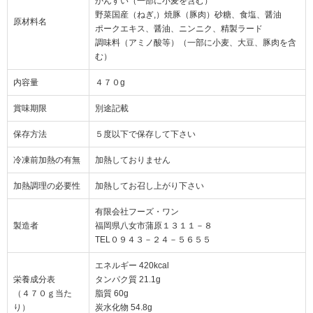
かんすい（一部に小麦を含む）
野菜国産（ねぎ,）焼豚（豚肉）砂糖、食塩、醤油
原材料名
ポークエキス、醤油、ニンニク、精製ラード
調味料（アミノ酸等）（一部に小麦、大豆、豚肉を含
む）
内容量
４７０g
賞味期限
別途記載
保存方法
５度以下で保存して下さい
冷凍前加熱の有無
加熱しておりません
加熱調理の必要性
加熱してお召し上がり下さい
有限会社フーズ・ワン
製造者
福岡県八女市蒲原１３１１－８
TEL０９４３－２４－５６５５
エネルギー 420kcal
栄養成分表
タンパク質 21.1g
（４７０ｇ当た
脂質 60g
り）
炭水化物 54.8g