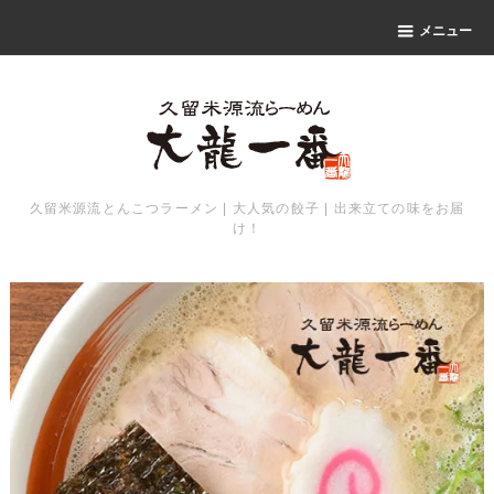
メニュー
久留米源流とんこつラーメン | 大人気の餃子 | 出来立ての味をお届
け！